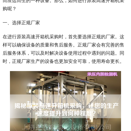
而应运而生的一种设备。那么，如何进行原装高速开箱机采
购呢？
一、选择正规厂家
在进行原装高速开箱机采购时，首先要选择正规的厂家。这
样可以确保设备的质量和售后服务。正规厂家会有完善的售
后服务体系，可以及时解决设备使用过程中遇到的问题。同
时，正规厂家生产的设备也更加安全可靠，使用寿命更长。