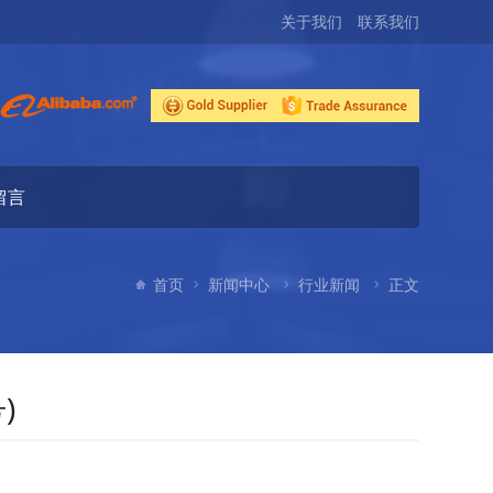
关于我们
联系我们
留言
首页
新闻中心
行业新闻
正文
)