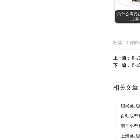
为什么需要
上袋
标签:
工作效
上一篇
：
卧
下一篇
：
卧
相关文章
绍兴卧式
自动成型
南平小型
品牌)
上海卧式