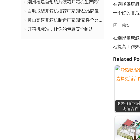
潮州福建自动纸片装箱开箱机生产商(如何选择更适合自己的设备)
在选择肇庆超
自动成型开箱机推荐厂家(哪些品牌值得购买)
一个好的售后
舟山高速开箱机制造厂家(哪家性价比更高)
四、总结
开箱机标准，让你的包裹安全到达
在选择肇庆超
地提高工作效
Related Po
冷热收缩包装
更适合自