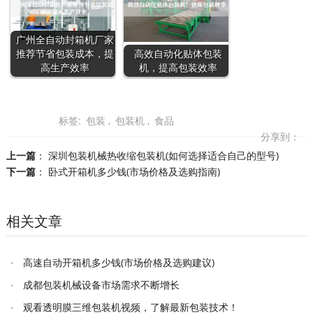
广州全自动封箱机厂家
推荐节省包装成本，提
高效自动化贴体包装
高生产效率
机，提高包装效率
标签:
包装
,
包装机
,
食品
分享到：
上一篇
：
深圳包装机械热收缩包装机(如何选择适合自己的型号)
下一篇
：
卧式开箱机多少钱(市场价格及选购指南)
相关文章
高速自动开箱机多少钱(市场价格及选购建议)
成都包装机械设备市场需求不断增长
观看透明膜三维包装机视频，了解最新包装技术！