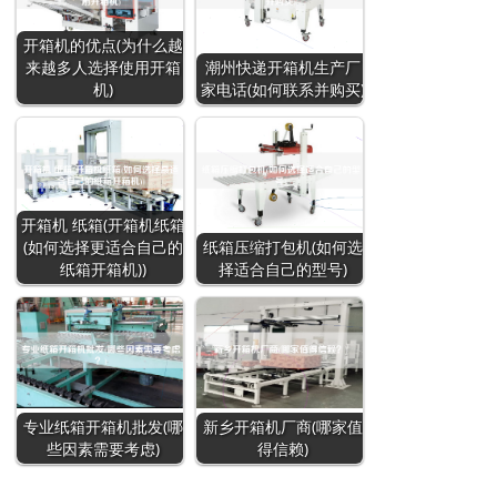
开箱机的优点(为什么越
来越多人选择使用开箱
潮州快递开箱机生产厂
机)
家电话(如何联系并购买)
开箱机 纸箱(开箱机纸箱
(如何选择更适合自己的
纸箱压缩打包机(如何选
纸箱开箱机))
择适合自己的型号)
专业纸箱开箱机批发(哪
新乡开箱机厂商(哪家值
些因素需要考虑)
得信赖)