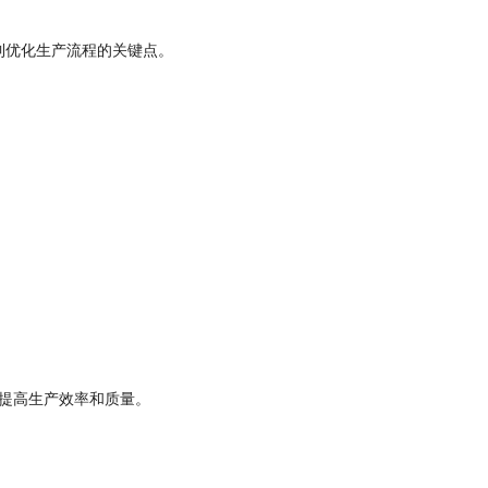
到优化生产流程的关键点。
提高生产效率和质量。