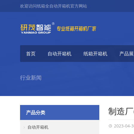
欢迎访问纸箱全自动开箱机官方网站
首页
自动开箱机
纸箱开箱机
产品展
行业新闻
制造厂
产品分类
2023-04-3
自动开箱机