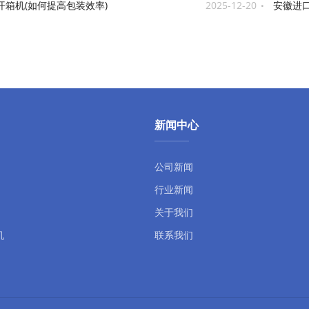
开箱机(如何提高包装效率)
2025-12-20
安徽进
新闻中心
公司新闻
行业新闻
关于我们
机
联系我们