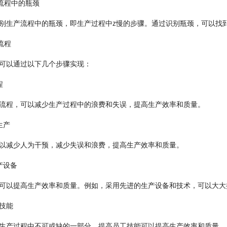
产流程中的瓶颈
别生产流程中的瓶颈，即生产过程中z慢的步骤。通过识别瓶颈，可以找
产流程
可以通过以下几个步骤实现：
程
流程，可以减少生产过程中的浪费和失误，提高生产效率和质量。
化生产
以减少人为干预，减少失误和浪费，提高生产效率和质量。
生产设备
可以提高生产效率和质量。例如，采用先进的生产设备和技术，可以大大
技能
生产过程中不可或缺的一部分。提高员工技能可以提高生产效率和质量。