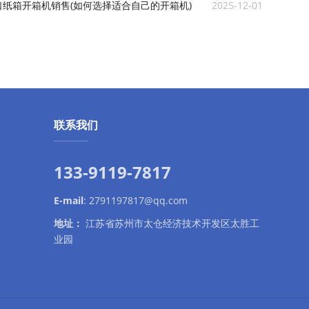
口纸箱开箱机销售(如何选择适合自己的开箱机)
2025-12-01
联系我们
133-9119-7817
E-mail
:
2791197817@qq.com
地址：
江苏省苏州市太仓经济技术开发区太胜工
业园