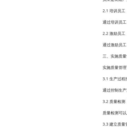
2.1 培训员工
通过培训员工
2.2 激励员工
通过激励员工
三、实施质量
实施质量管理
3.1 生产过
通过控制生产
3.2 质量检测
质量检测可以
3.3 建立质