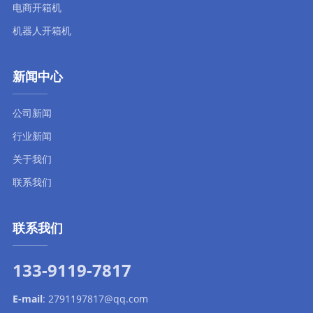
电商开箱机
机器人开箱机
新闻中心
公司新闻
行业新闻
关于我们
联系我们
联系我们
133-9119-7817
E-mail
:
2791197817@qq.com