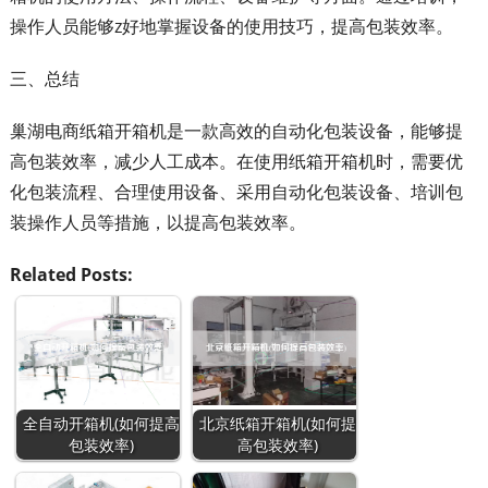
操作人员能够z好地掌握设备的使用技巧，提高包装效率。
三、总结
巢湖电商纸箱开箱机是一款高效的自动化包装设备，能够提
高包装效率，减少人工成本。在使用纸箱开箱机时，需要优
化包装流程、合理使用设备、采用自动化包装设备、培训包
装操作人员等措施，以提高包装效率。
Related Posts:
全自动开箱机(如何提高
北京纸箱开箱机(如何提
包装效率)
高包装效率)