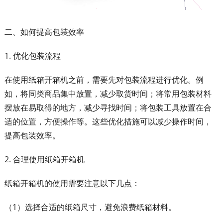
二、如何提高包装效率
1. 优化包装流程
在使用纸箱开箱机之前，需要先对包装流程进行优化。例
如，将同类商品集中放置，减少取货时间；将常用包装材料
摆放在易取得的地方，减少寻找时间；将包装工具放置在合
适的位置，方便操作等。这些优化措施可以减少操作时间，
提高包装效率。
2. 合理使用纸箱开箱机
纸箱开箱机的使用需要注意以下几点：
（1）选择合适的纸箱尺寸，避免浪费纸箱材料。