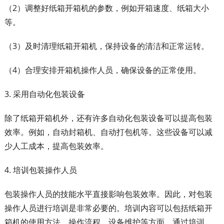
（2）调整好纸箱开箱机的参数，例如开箱速度、纸箱大小
等。
（3）及时清理纸箱开箱机，保持设备的清洁和正常运转。
（4）合理安排开箱机操作人员，确保设备的正常使用。
3. 采用自动化包装设备
除了纸箱开箱机外，还有许多自动化包装设备可以提高包装
效率。例如，自动封箱机、自动打包机等。这些设备可以减
少人工成本，提高包装效率。
4. 培训包装操作人员
包装操作人员的技能水平直接影响包装效率。因此，对包装
操作人员进行培训是非常必要的。培训内容可以包括纸箱开
箱机的使用方法、操作流程、设备维护等方面。通过培训，