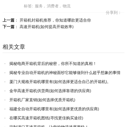
标签:
服务
,
消费者
,
物流
分享到：
上一篇
：
开箱机封箱机推荐，你知道哪款更适合你
下一篇
：
高速开箱机(如何提高开箱效率)
相关文章
揭秘电商开箱机背后的秘密，你所不知道的真相！
揭秘专业自动开箱机的神秘面纱它能够做到什么超乎想象的事情
厦门大规格开箱机哪里有(如何选择更适合自己的开箱机)。
金华高速开箱机供货商(如何选择靠谱的供应商)
开箱机厂家直销(如何选择优质开箱机)
福建全自动开箱机哪里有(如何选择更优质的供应商)
在哪买高速开箱机图纸(寻找更佳购买途径)
定制进口高速开箱机，让您的物流速度更快！