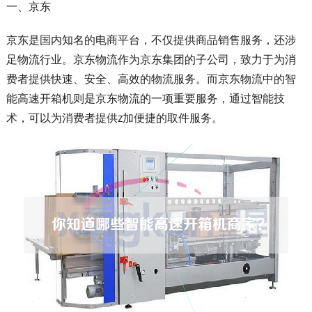
一、京东
京东是国内知名的电商平台，不仅提供商品销售服务，还涉
足物流行业。京东物流作为京东集团的子公司，致力于为消
费者提供快速、安全、高效的物流服务。而京东物流中的智
能高速开箱机则是京东物流的一项重要服务，通过智能技
术，可以为消费者提供z加便捷的取件服务。