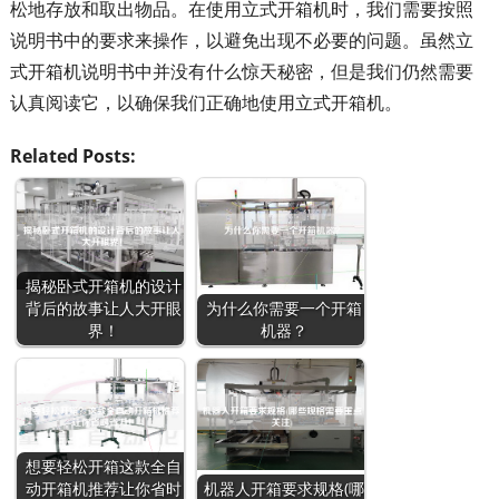
松地存放和取出物品。在使用立式开箱机时，我们需要按照
说明书中的要求来操作，以避免出现不必要的问题。虽然立
式开箱机说明书中并没有什么惊天秘密，但是我们仍然需要
认真阅读它，以确保我们正确地使用立式开箱机。
Related Posts:
揭秘卧式开箱机的设计
背后的故事让人大开眼
为什么你需要一个开箱
界！
机器？
想要轻松开箱这款全自
动开箱机推荐让你省时
机器人开箱要求规格(哪