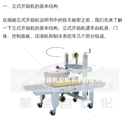
一、立式开箱机的基本结构
在揭秘立式开箱机说明书中的惊天秘密之前，我们先来了解
一下立式开箱机的基本结构。立式开箱机通常由机身、门
体、控制面板、压缩机和制冷系统等几个部分组成。