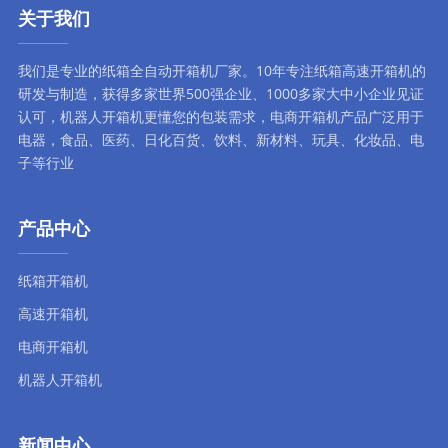
关于我们
我们是专业的纸箱全自动
开箱机厂家
。10年专注
纸箱高速开箱机
的
研发与制造，获得多家世界500强企业、1000多家大中小企业见证
认可，
机器人开箱机
更懂您的包装需求，
电商开箱机
产品广泛用于
电器，食品、医药、日化百货、饮料、新材料、玩具、化妆品、电
子等行业
产品中心
纸箱开箱机
高速开箱机
电商开箱机
机器人开箱机
新闻中心