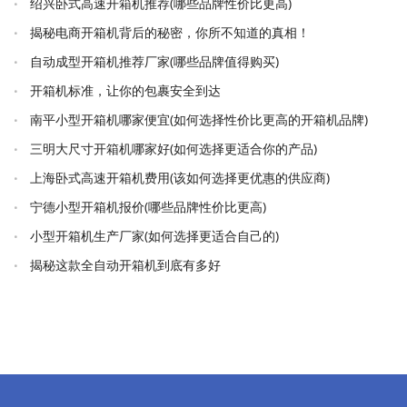
绍兴卧式高速开箱机推荐(哪些品牌性价比更高)
揭秘电商开箱机背后的秘密，你所不知道的真相！
自动成型开箱机推荐厂家(哪些品牌值得购买)
开箱机标准，让你的包裹安全到达
南平小型开箱机哪家便宜(如何选择性价比更高的开箱机品牌)
三明大尺寸开箱机哪家好(如何选择更适合你的产品)
上海卧式高速开箱机费用(该如何选择更优惠的供应商)
宁德小型开箱机报价(哪些品牌性价比更高)
小型开箱机生产厂家(如何选择更适合自己的)
揭秘这款全自动开箱机到底有多好