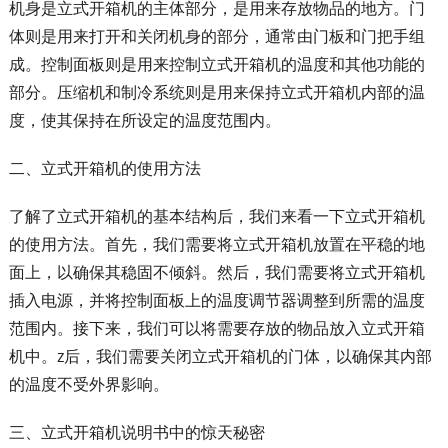
机身是立式开箱机的主体部分，是用来存放物品的地方。门
体则是用来打开和关闭机身的部分，通常由门板和门把手组
成。控制面板则是用来控制立式开箱机的温度和其他功能的
部分。压缩机和制冷系统则是用来保持立式开箱机内部的温
度，使其保持在所设定的温度范围内。
二、立式开箱机的使用方法
了解了立式开箱机的基本结构后，我们来看一下立式开箱机
的使用方法。首先，我们需要将立式开箱机放置在平稳的地
面上，以确保其稳固不倾斜。然后，我们需要将立式开箱机
插入电源，并将控制面板上的温度调节器调整到所需的温度
范围内。接下来，我们可以将需要存放的物品放入立式开箱
机中。z后，我们需要关闭立式开箱机的门体，以确保其内部
的温度不受外界影响。
三、立式开箱机说明书中的惊天秘密