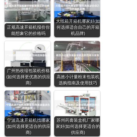
大纸箱开箱机哪家好(如
正规高速开箱机报价你
何选择适合自己的开箱
能想象它的价格吗
机品牌)
广州热收缩包装机价格
(如何选择更优惠的供应
高效小计量粉末包装机
商)
选购指南及使用技巧
宁波高速开箱机找哪家
苏州药膏装盒机厂家哪
(如何选择更适合的供应
家好(如何选择更适合的
商)
供应商)