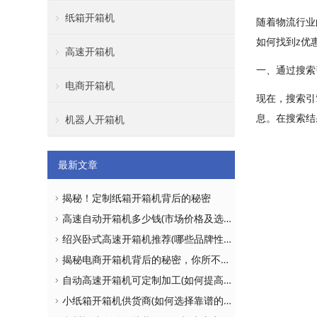
纸箱开箱机
随着物流行业
如何找到z优
高速开箱机
一、通过搜索
电商开箱机
现在，搜索引
息。在搜索结
机器人开箱机
最新文章
揭秘！定制纸箱开箱机背后的秘密
高速自动开箱机多少钱(市场价格及选购建议)
绍兴卧式高速开箱机推荐(哪些品牌性价比更高)
揭秘电商开箱机背后的秘密，你所不知道的真相！
自动高速开箱机可定制加工(如何提高生产效率)
小纸箱开箱机供货商(如何选择靠谱的供应商)