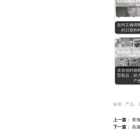
如何正确调
的日期和
全自动封箱
型新品，助
产
标签:
产品
,
上一篇
：
青
下一篇
：
高