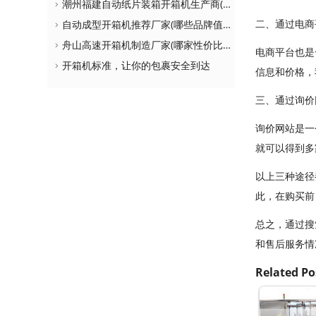
潮州福建自动纸片装箱开箱机生产商(如何选择更适合自己的设备)
二、通过电商
自动成型开箱机推荐厂家(哪些品牌值得购买)
舟山高速开箱机制造厂家(哪家性价比更高)
电商平台也是
开箱机标准，让你的包裹安全到达
信息和价格，
三、通过询价
询价网站是一
就可以得到多
以上三种途径
此，在购买前
总之，通过搜
和售后服务情
Related Po