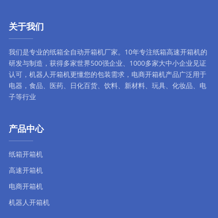
关于我们
我们是专业的纸箱全自动
开箱机厂家
。10年专注
纸箱高速开箱机
的
研发与制造，获得多家世界500强企业、1000多家大中小企业见证
认可，
机器人开箱机
更懂您的包装需求，
电商开箱机
产品广泛用于
电器，食品、医药、日化百货、饮料、新材料、玩具、化妆品、电
子等行业
产品中心
纸箱开箱机
高速开箱机
电商开箱机
机器人开箱机