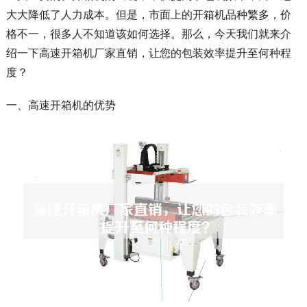
大大降低了人力成本。但是，市面上的开箱机品种繁多，价
格不一，很多人不知道该如何选择。那么，今天我们就来介
绍一下高速开箱机厂家直销，让您的包装效率提升至何种程
度？
一、高速开箱机的优势