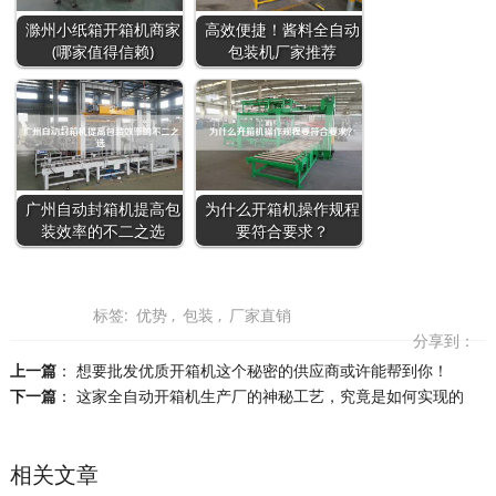
滁州小纸箱开箱机商家
高效便捷！酱料全自动
(哪家值得信赖)
包装机厂家推荐
广州自动封箱机提高包
为什么开箱机操作规程
装效率的不二之选
要符合要求？
标签:
优势
,
包装
,
厂家直销
分享到：
上一篇
：
想要批发优质开箱机这个秘密的供应商或许能帮到你！
下一篇
：
这家全自动开箱机生产厂的神秘工艺，究竟是如何实现的
相关文章