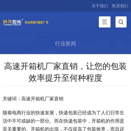
关于我们
联系我们
行业新闻
高速开箱机厂家直销，让您的包装
效率提升至何种程度
关键词：高速开箱机厂家直销
随着电商行业的快速发展，快递包装已经成为了人们日常生
活中不可或缺的一部分。而在快递包装中，开箱机的作用是
至关重要的。开箱机的出现，不仅提高了包装效率，而且还