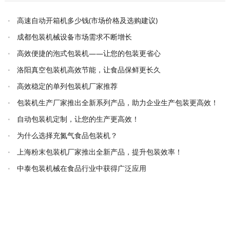
高速自动开箱机多少钱(市场价格及选购建议)
成都包装机械设备市场需求不断增长
高效便捷的泡式包装机——让您的包装更省心
洛阳真空包装机高效节能，让食品保鲜更长久
高效稳定的单列包装机厂家推荐
包装机生产厂家推出全新系列产品，助力企业生产包装更高效！
自动包装机定制，让您的生产更高效！
为什么选择充氮气食品包装机？
上海粉末包装机厂家推出全新产品，提升包装效率！
中泰包装机械在食品行业中获得广泛应用