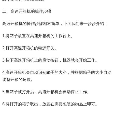
二、高速开箱机的操作步骤
高速开箱机的操作步骤相对简单，下面我们来一步步介绍：
1.将箱子放置在高速开箱机的工作台上。
2.打开高速开箱机的电源开关。
3.按下高速开箱机上的启动按钮，机器就会开始工作。
4.高速开箱机会自动识别箱子的大小，并根据箱子的大小自动
调整开箱的角度。
5.当箱子被打开后，高速开箱机会自动停止工作。
6.将打开的箱子取出，放置在需要包装的物品上即可。