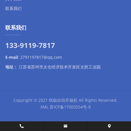
联系我们
联系我们
133-9119-7817
E-mail
:
2791197817@qq.com
地址：
江苏省苏州市太仓经济技术开发区太胜工业园
Copyright © 2021
纸箱自动开箱机
All Rights Reserved.
XML
苏ICP备17003554号-8
在线留言