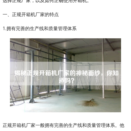
选择正规厂家，以及如何正确使用开箱机。
一、正规开箱机厂家的特点
1.拥有完善的生产线和质量管理体系
正规开箱机厂家一般拥有完善的生产线和质量管理体系。他