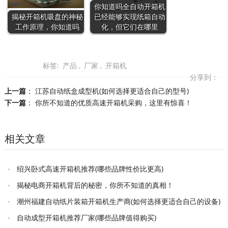
你知道吗全自动开箱机
揭秘开箱机吸盘的神秘
已经能够实现纸箱自动
工作原理，你知道吗
化，但它们在哪里
标签:
产品
,
厂家
,
开箱机
分享到：
上一篇
：
江苏自动纸盒成型机(如何选择更适合自己的型号)
下一篇
：
你所不知道的优质高速开箱机采购，这里有惊喜！
相关文章
绍兴卧式高速开箱机推荐(哪些品牌性价比更高)
揭秘电商开箱机背后的秘密，你所不知道的真相！
潮州福建自动纸片装箱开箱机生产商(如何选择更适合自己的设备)
自动成型开箱机推荐厂家(哪些品牌值得购买)