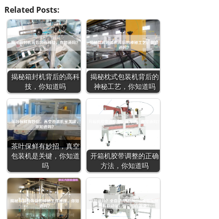
Related Posts:
揭秘箱封机背后的高科
揭秘枕式包装机背后的
技，你知道吗
神秘工艺，你知道吗
茶叶保鲜有妙招，真空
包装机是关键，你知道
开箱机胶带调整的正确
吗
方法，你知道吗