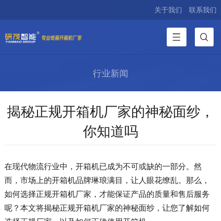
关于我们
联系我们
行业新闻
揭秘正规开箱机厂家的神秘面纱，
你知道吗
在现代物流行业中，开箱机已成为不可或缺的一部分。然
而，市场上的开箱机品牌琳琅满目，让人眼花缭乱。那么，
如何选择正规开箱机厂家，才能保证产品的质量和售后服务
呢？本文将揭秘正规开箱机厂家的神秘面纱，让您了解如何