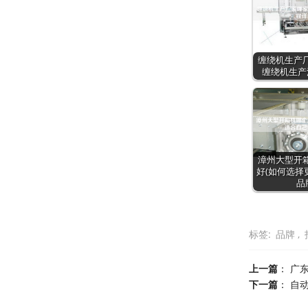
缠绕机生产
缠绕机生产
漳州大型开
好(如何选择
品
标签:
品牌
,
上一篇
：
广
下一篇
：
自