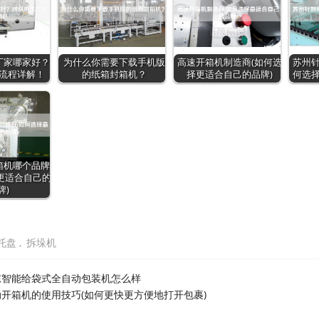
厂家哪家好？
为什么你需要下载手机版
高速开箱机制造商(如何选
苏州针
流程详解！
的纸箱封箱机？
择更适合自己的品牌)
何选择
箱机哪个品牌
更适合自己的
牌)
托盘
,
拆垛机
东智能给袋式全自动包装机怎么样
动开箱机的使用技巧(如何更快更方便地打开包裹)