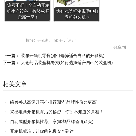
惊喜不断！全自动开箱
机生产设备让你轻松开
为什么选择消毒毛巾打
启新世界！
卷机包装机？
标签:
开箱机
,
箱子
,
设计
分享到：
上一篇
：
装箱开箱机零售(如何选择适合自己的开箱机)
下一篇
：
太仓药品装盒机专卖(如何选择适合自己的装盒机)
相关文章
绍兴卧式高速开箱机推荐(哪些品牌性价比更高)
揭秘电商开箱机背后的秘密，你所不知道的真相！
自动成型开箱机推荐厂家(哪些品牌值得购买)
开箱机标准，让你的包裹安全到达