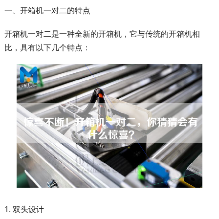
一、开箱机一对二的特点
开箱机一对二是一种全新的开箱机，它与传统的开箱机相
比，具有以下几个特点：
1. 双头设计