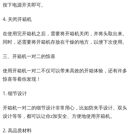
按下电源开关即可。
4. 关闭开箱机
在使用完开箱机之后，需要将开箱机关闭，并将头取出来。
同时，还需要将开箱机存放在干燥的地方，以便下次使用。
三、开箱机一对二的惊喜
使用开箱机一对二不仅可以带来高效的开箱体验，还有许多
惊喜等着你发现！
1. 细节设计
开箱机一对二的细节设计非常用心，比如防夹手设计、双头
设计等等，都可以让你z加安全、方便地使用开箱机。
2. 高品质材料