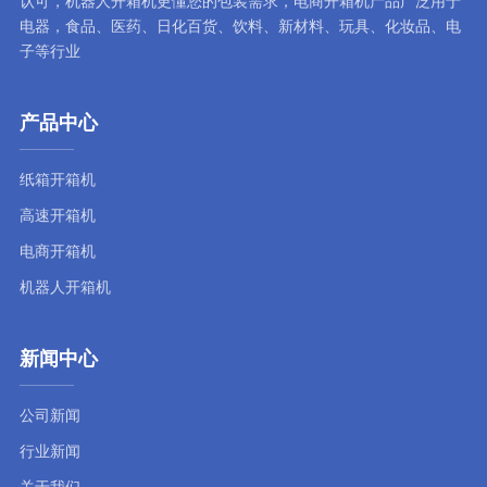
认可，
机器人开箱机
更懂您的包装需求，
电商开箱机
产品广泛用于
电器，食品、医药、日化百货、饮料、新材料、玩具、化妆品、电
子等行业
产品中心
纸箱开箱机
高速开箱机
电商开箱机
机器人开箱机
新闻中心
公司新闻
行业新闻
关于我们