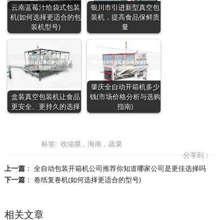
云南蓝莓汁给袋式包装
银川市引进新型真空包
机(如何选择更适合的包
装机，提高食品保鲜质
装机型号)
量
肇庆全自动开箱机多少
盒装真空包装机让食品
钱(市场价格分析与选购
更安全、更持久的选择
指南)
标签:
收缩膜
,
海南
,
蔬菜
分享到：
上一篇
：
全自动包装开箱机公司推荐你知道哪家公司是更佳选择吗
下一篇
：
卷纸复卷机(如何选择更适合的型号)
相关文章