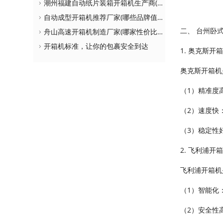
潮州福建自动纸片装箱开箱机生产商(如何选择更适合自己的设备)
自动成型开箱机推荐厂家(哪些品牌值得购买)
二、 台州卧
舟山高速开箱机制造厂家(哪家性价比更高)
开箱机标准，让你的包裹安全到达
1. 奥克斯开
奥克斯开箱机
（1）精准度
（2）速度快
（3）稳定性
2. 飞利浦开
飞利浦开箱机
（1）智能化
（2）安全性