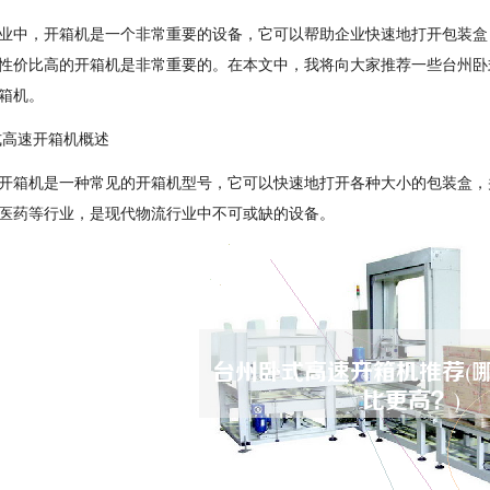
业中，开箱机是一个非常重要的设备，它可以帮助企业快速地打开包装盒
性价比高的开箱机是非常重要的。在本文中，我将向大家推荐一些台州卧
箱机。
式高速开箱机概述
开箱机是一种常见的开箱机型号，它可以快速地打开各种大小的包装盒，
医药等行业，是现代物流行业中不可或缺的设备。