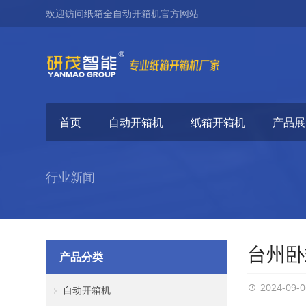
欢迎访问纸箱全自动开箱机官方网站
首页
自动开箱机
纸箱开箱机
产品展
行业新闻
台州卧
产品分类
2024-09-0
自动开箱机