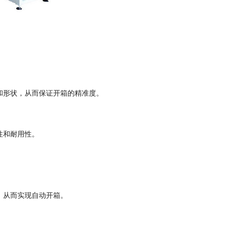
和形状，从而保证开箱的精准度。
性和耐用性。
，从而实现自动开箱。