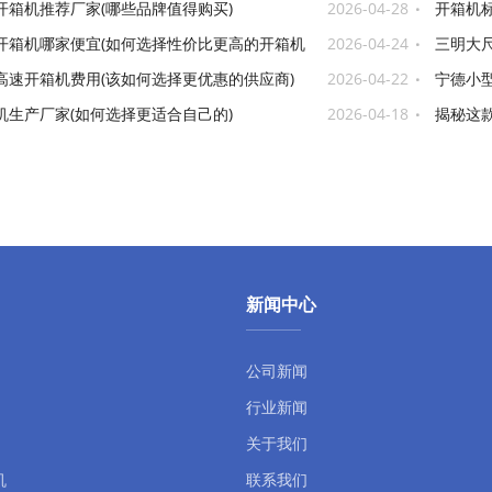
开箱机推荐厂家(哪些品牌值得购买)
2026-04-28
开箱机
开箱机哪家便宜(如何选择性价比更高的开箱机
2026-04-24
三明大
高速开箱机费用(该如何选择更优惠的供应商)
2026-04-22
宁德小型
机生产厂家(如何选择更适合自己的)
2026-04-18
揭秘这
新闻中心
公司新闻
行业新闻
关于我们
机
联系我们