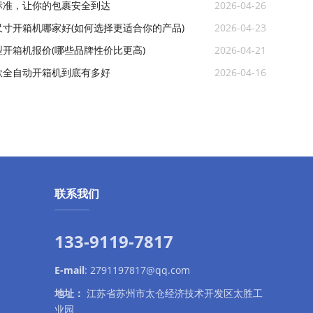
标准，让你的包裹安全到达
2026-04-26
尺寸开箱机哪家好(如何选择更适合你的产品)
2026-04-23
开箱机报价(哪些品牌性价比更高)
2026-04-21
款全自动开箱机到底有多好
2026-04-16
联系我们
133-9119-7817
E-mail
:
2791197817@qq.com
地址：
江苏省苏州市太仓经济技术开发区太胜工
业园