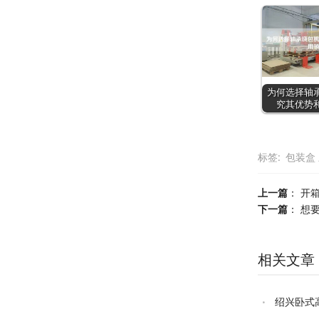
为何选择轴
究其优势
标签:
包装盒
上一篇
：
开箱
下一篇
：
想
相关文章
绍兴卧式