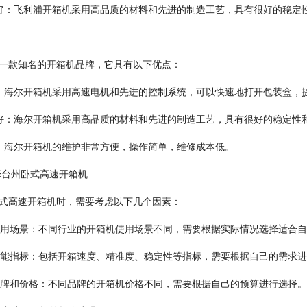
好：飞利浦开箱机采用高品质的材料和先进的制造工艺，具有很好的稳定
机
一款知名的开箱机品牌，它具有以下优点：
：海尔开箱机采用高速电机和先进的控制系统，可以快速地打开包装盒，
好：海尔开箱机采用高品质的材料和先进的制造工艺，具有很好的稳定性
：海尔开箱机的维护非常方便，操作简单，维修成本低。
择台州卧式高速开箱机
式高速开箱机时，需要考虑以下几个因素：
的使用场景：不同行业的开箱机使用场景不同，需要根据实际情况选择适合
的性能指标：包括开箱速度、精准度、稳定性等指标，需要根据自己的需求
的品牌和价格：不同品牌的开箱机价格不同，需要根据自己的预算进行选择