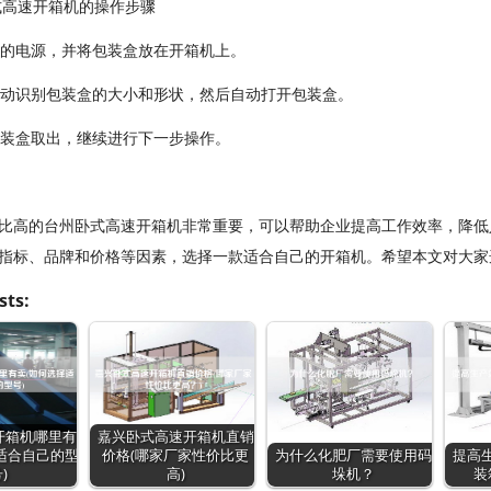
式高速开箱机的操作步骤
箱机的电源，并将包装盒放在开箱机上。
会自动识别包装盒的大小和形状，然后自动打开包装盒。
的包装盒取出，继续进行下一步操作。
比高的台州卧式高速开箱机非常重要，可以帮助企业提高工作效率，降低
指标、品牌和价格等因素，选择一款适合自己的开箱机。希望本文对大家
sts:
开箱机哪里有
嘉兴卧式高速开箱机直销
适合自己的型
价格(哪家厂家性价比更
为什么化肥厂需要使用码
提高
)
高)
垛机？
装