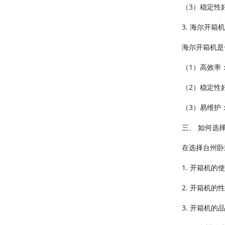
（3）稳定性
3. 海尔开箱
海尔开箱机是
（1）高效率
（2）稳定性
（3）易维护
三、 如何选
在选择台州卧
1. 开箱机
2. 开箱机
3. 开箱机