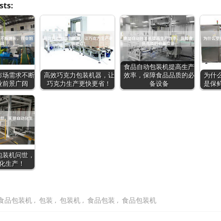
sts:
食品自动包装机提高生产
市场需求不断
高效巧克力包装机器，让
效率，保障食品品质的必
为什
业前景广阔
巧克力生产更快更省！
备设备
是保
包装机问世，
化生产！
食品包装机
,
包装
,
包装机
,
食品包装
,
食品包装机