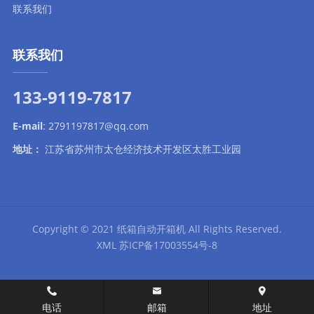
联系我们
联系我们
133-9119-7817
E-mail
:
2791197817@qq.com
地址：
江苏省苏州市太仓经济技术开发区太胜工业园
Copyright © 2021
纸箱自动开箱机
All Rights Reserved.
XML
苏ICP备17003554号-8
在线留言
电话
邮箱
地址