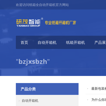
欢迎访问纸箱全自动开箱机官方网站
首页
自动开箱机
纸箱开箱机
产品展
"
bzjxsbzh
"
最新包装
产品分类
为什么你
自动开箱机