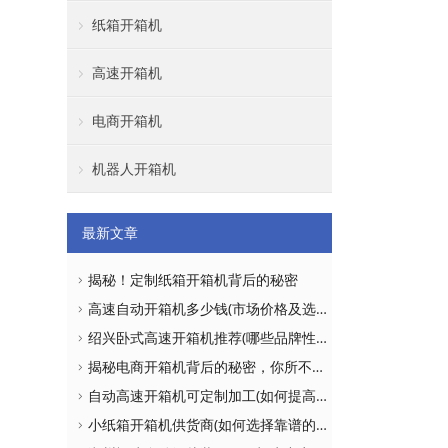
纸箱开箱机
高速开箱机
电商开箱机
机器人开箱机
最新文章
揭秘！定制纸箱开箱机背后的秘密
高速自动开箱机多少钱(市场价格及选购建议)
绍兴卧式高速开箱机推荐(哪些品牌性价比更高)
揭秘电商开箱机背后的秘密，你所不知道的真相！
自动高速开箱机可定制加工(如何提高生产效率)
小纸箱开箱机供货商(如何选择靠谱的供应商)