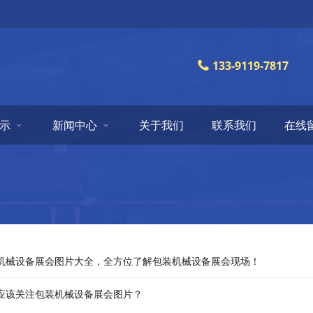
133-9119-7817
示
新闻中心
关于我们
联系我们
在线
机械设备展会图片大全，全方位了解包装机械设备展会现场！
应该关注包装机械设备展会图片？