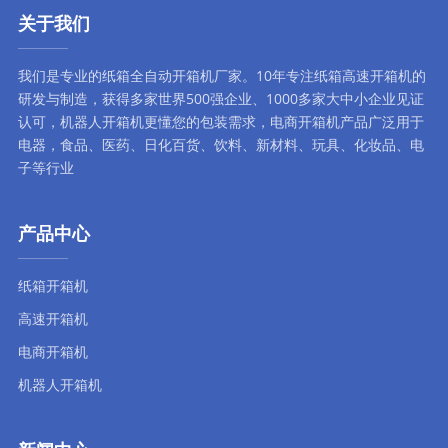
关于我们
我们是专业的纸箱全自动
开箱机厂家
。10年专注
纸箱高速开箱机
的
研发与制造，获得多家世界500强企业、1000多家大中小企业见证
认可，
机器人开箱机
更懂您的包装需求，
电商开箱机
产品广泛用于
电器，食品、医药、日化百货、饮料、新材料、玩具、化妆品、电
子等行业
产品中心
纸箱开箱机
高速开箱机
电商开箱机
机器人开箱机