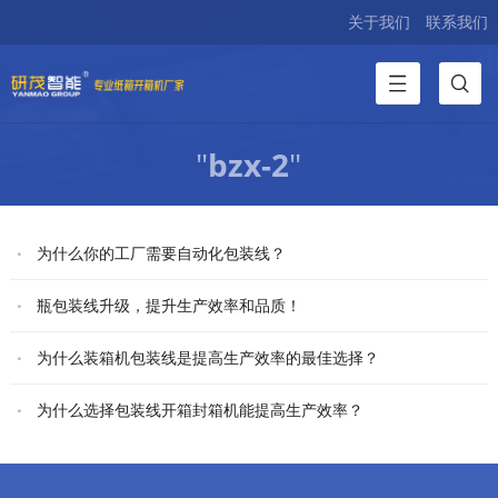
关于我们
联系我们
"
bzx-2
"
为什么你的工厂需要自动化包装线？
瓶包装线升级，提升生产效率和品质！
为什么装箱机包装线是提高生产效率的最佳选择？
为什么选择包装线开箱封箱机能提高生产效率？