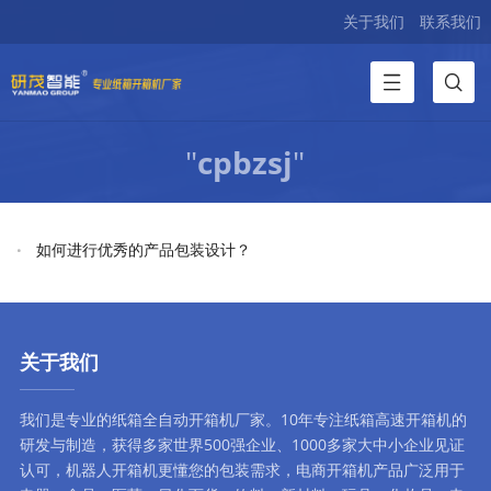
关于我们
联系我们
"
cpbzsj
"
如何进行优秀的产品包装设计？
关于我们
我们是专业的纸箱全自动
开箱机厂家
。10年专注
纸箱高速开箱机
的
研发与制造，获得多家世界500强企业、1000多家大中小企业见证
认可，
机器人开箱机
更懂您的包装需求，
电商开箱机
产品广泛用于