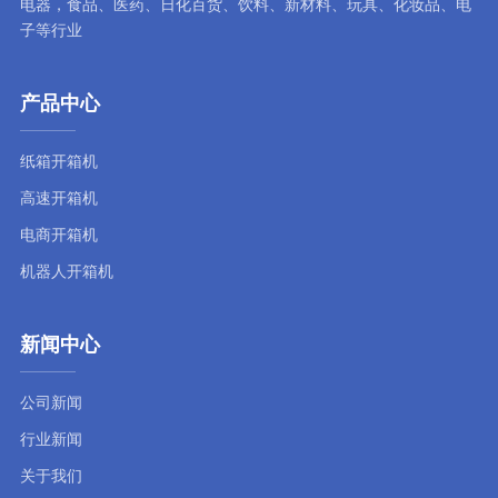
电器，食品、医药、日化百货、饮料、新材料、玩具、化妆品、电
子等行业
产品中心
纸箱开箱机
高速开箱机
电商开箱机
机器人开箱机
新闻中心
公司新闻
行业新闻
关于我们