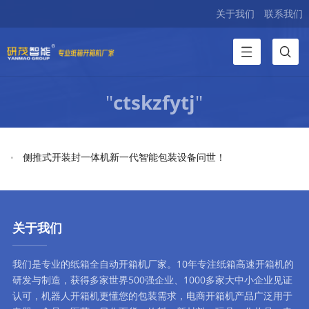
关于我们
联系我们
"
ctskzfytj
"
侧推式开装封一体机新一代智能包装设备问世！
关于我们
我们是专业的纸箱全自动
开箱机厂家
。10年专注
纸箱高速开箱机
的
研发与制造，获得多家世界500强企业、1000多家大中小企业见证
认可，
机器人开箱机
更懂您的包装需求，
电商开箱机
产品广泛用于