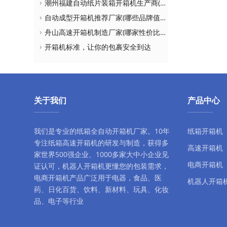
潮州福建自动纸片装箱开箱机生产商(如何选择更适合自己的设备)
自动成型开箱机推荐厂家(哪些品牌值得购买)
舟山高速开箱机制造厂家(哪家性价比更高)
开箱机标准，让你的包裹安全到达
关于我们
产品中心
我们是专业的纸箱全自动
开箱机厂家
。10年
纸箱开箱机
专注
纸箱高速开箱机
的研发与制造，获得多
高速开箱机
家世界500强企业、1000多家大中小企业见
电商开箱机
证认可，
机器人开箱机
更懂您的包装需求，
电商开箱机
产品广泛用于电器，食品、医
机器人开箱
药、日化百货、饮料、新材料、玩具、化妆
品、电子等行业