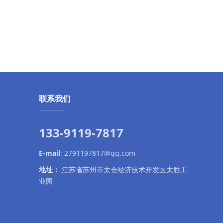
联系我们
133-9119-7817
E-mail
:
2791197817@qq.com
地址：
江苏省苏州市太仓经济技术开发区太胜工
业园