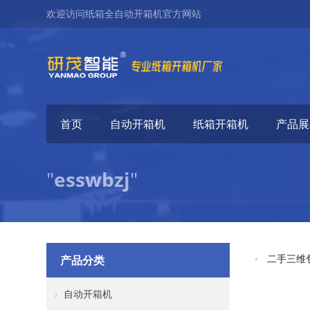
欢迎访问纸箱全自动开箱机官方网站
首页
自动开箱机
纸箱开箱机
产品展
"
esswbzj
"
二手三维
产品分类
自动开箱机