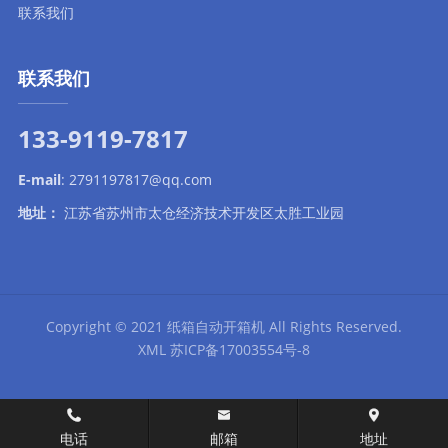
联系我们
联系我们
133-9119-7817
E-mail
:
2791197817@qq.com
地址：
江苏省苏州市太仓经济技术开发区太胜工业园
Copyright © 2021
纸箱自动开箱机
All Rights Reserved.
XML
苏ICP备17003554号-8
在线留言
电话
邮箱
地址