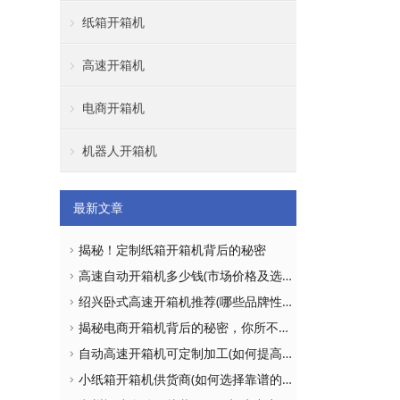
纸箱开箱机
高速开箱机
电商开箱机
机器人开箱机
最新文章
揭秘！定制纸箱开箱机背后的秘密
高速自动开箱机多少钱(市场价格及选购建议)
绍兴卧式高速开箱机推荐(哪些品牌性价比更高)
揭秘电商开箱机背后的秘密，你所不知道的真相！
自动高速开箱机可定制加工(如何提高生产效率)
小纸箱开箱机供货商(如何选择靠谱的供应商)