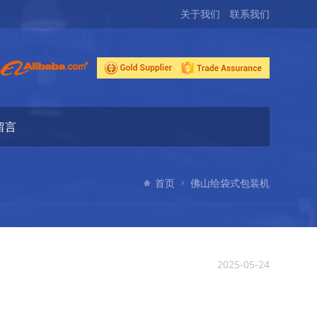
关于我们
联系我们
留言
首页
佛山给袋式包装机
2025-05-24