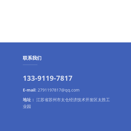
联系我们
133-9119-7817
E-mail
:
2791197817@qq.com
地址：
江苏省苏州市太仓经济技术开发区太胜工
业园