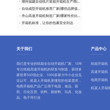
潮州福建自动纸片装箱开箱机生产商(如何选择更适合自己的设备)
自动成型开箱机推荐厂家(哪些品牌值得购买)
舟山高速开箱机制造厂家(哪家性价比更高)
开箱机标准，让你的包裹安全到达
关于我们
产品中心
我们是专业的纸箱全自动
开箱机厂家
。10年
纸箱开箱机
专注
纸箱高速开箱机
的研发与制造，获得多
高速开箱机
家世界500强企业、1000多家大中小企业见
电商开箱机
证认可，
机器人开箱机
更懂您的包装需求，
电商开箱机
产品广泛用于电器，食品、医
机器人开箱
药、日化百货、饮料、新材料、玩具、化妆
品、电子等行业