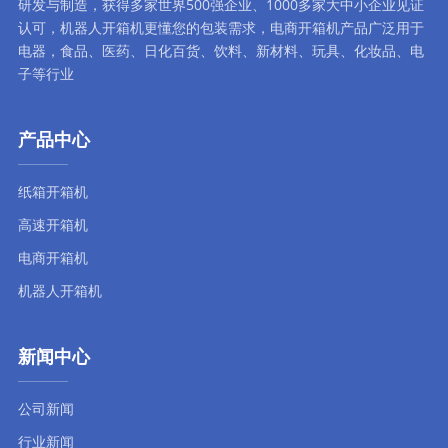
研发与制造，获得多家世界500强企业、1000多家大中小企业见证
认可，
机器人开箱机
更懂您的包装需求，
电商开箱机
产品广泛用于
电器，食品、医药、日化百货、饮料、新材料、玩具、化妆品、电
子等行业
产品中心
纸箱开箱机
高速开箱机
电商开箱机
机器人开箱机
新闻中心
公司新闻
行业新闻