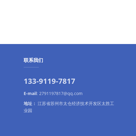
联系我们
133-9119-7817
E-mail
:
2791197817@qq.com
地址：
江苏省苏州市太仓经济技术开发区太胜工
业园