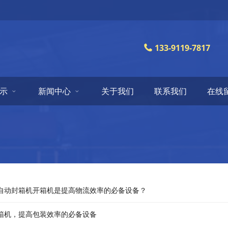
133-9119-7817
示
新闻中心
关于我们
联系我们
在线
自动封箱机开箱机是提高物流效率的必备设备？
箱机，提高包装效率的必备设备