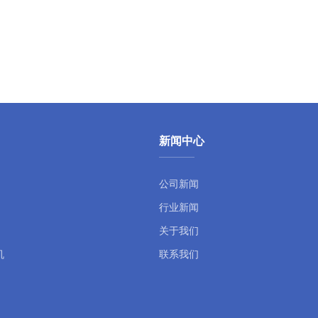
新闻中心
公司新闻
行业新闻
关于我们
机
联系我们