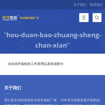
关于我们
联系我们
"
hou-duan-bao-zhuang-sheng-
chan-xian
"
全自动开箱机的工作原理以及组成部分
关于我们
我们是专业的纸箱全自动
开箱机厂家
。10年专注
纸箱高速开箱机
的