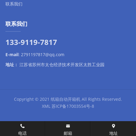
联系我们
联系我们
133-9119-7817
E-mail
:
2791197817@qq.com
地址：
江苏省苏州市太仓经济技术开发区太胜工业园
Copyright © 2021
纸箱自动开箱机
All Rights Reserved.
XML
苏ICP备17003554号-8
在线留言
电话
邮箱
地址