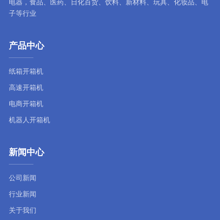
电器，食品、医药、日化百货、饮料、新材料、玩具、化妆品、电
子等行业
产品中心
纸箱开箱机
高速开箱机
电商开箱机
机器人开箱机
新闻中心
公司新闻
行业新闻
关于我们