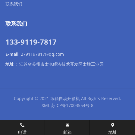
联系我们
联系我们
133-9119-7817
E-mail
:
2791197817@qq.com
地址：
江苏省苏州市太仓经济技术开发区太胜工业园
Copyright © 2021
纸箱自动开箱机
All Rights Reserved.
XML
苏ICP备17003554号-8
在线留言
电话
邮箱
地址