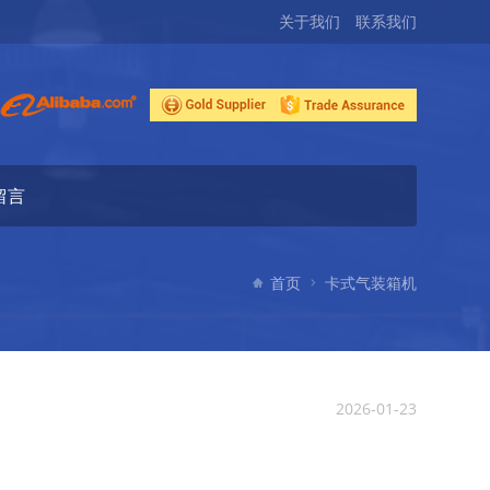
关于我们
联系我们
留言
首页
卡式气装箱机
2026-01-23