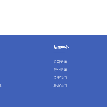
新闻中心
公司新闻
行业新闻
关于我们
机
联系我们