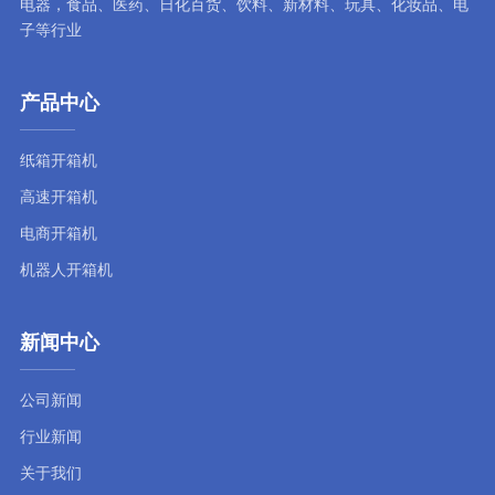
电器，食品、医药、日化百货、饮料、新材料、玩具、化妆品、电
子等行业
产品中心
纸箱开箱机
高速开箱机
电商开箱机
机器人开箱机
新闻中心
公司新闻
行业新闻
关于我们