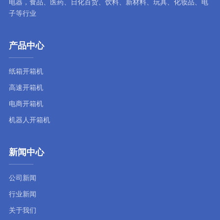
电器，食品、医药、日化百货、饮料、新材料、玩具、化妆品、电
子等行业
产品中心
纸箱开箱机
高速开箱机
电商开箱机
机器人开箱机
新闻中心
公司新闻
行业新闻
关于我们