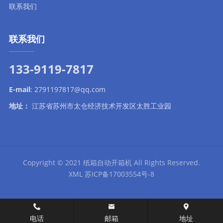
联系我们
联系我们
133-9119-7817
E-mail
:
2791197817@qq.com
地址：
江苏省苏州市太仓经济技术开发区太胜工业园
Copyright © 2021
纸箱自动开箱机
All Rights Reserved.
XML
苏ICP备17003554号-8
在线留言
电话
邮箱
地址