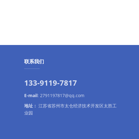
联系我们
133-9119-7817
E-mail
:
2791197817@qq.com
地址：
江苏省苏州市太仓经济技术开发区太胜工
业园