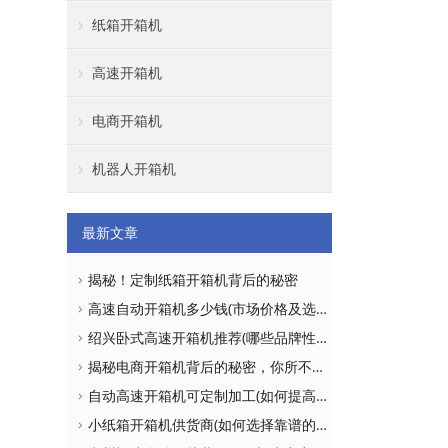
纸箱开箱机
高速开箱机
电商开箱机
机器人开箱机
最新文章
揭秘！定制纸箱开箱机背后的秘密
高速自动开箱机多少钱(市场价格及选购建议)
绍兴卧式高速开箱机推荐(哪些品牌性价比更高)
揭秘电商开箱机背后的秘密，你所不知道的真相！
自动高速开箱机可定制加工(如何提高生产效率)
小纸箱开箱机供货商(如何选择靠谱的供应商)