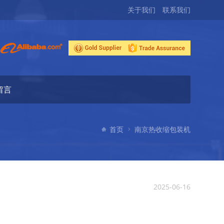
关于我们
联系我们
留言
首页
南京热收缩包装机
2025-06-16