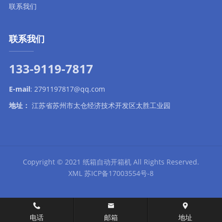
联系我们
联系我们
133-9119-7817
E-mail
:
2791197817@qq.com
地址：
江苏省苏州市太仓经济技术开发区太胜工业园
Copyright © 2021
纸箱自动开箱机
All Rights Reserved.
XML
苏ICP备17003554号-8
在线留言
电话
邮箱
地址