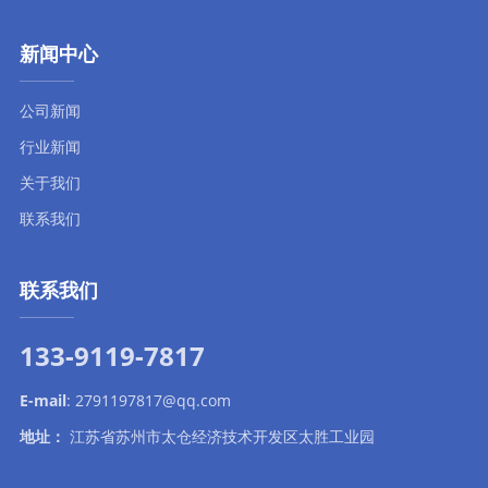
新闻中心
公司新闻
行业新闻
关于我们
联系我们
联系我们
133-9119-7817
E-mail
:
2791197817@qq.com
地址：
江苏省苏州市太仓经济技术开发区太胜工业园