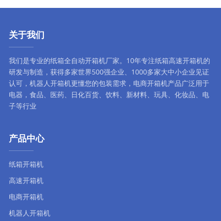
关于我们
我们是专业的纸箱全自动
开箱机厂家
。10年专注
纸箱高速开箱机
的
研发与制造，获得多家世界500强企业、1000多家大中小企业见证
认可，
机器人开箱机
更懂您的包装需求，
电商开箱机
产品广泛用于
电器，食品、医药、日化百货、饮料、新材料、玩具、化妆品、电
子等行业
产品中心
纸箱开箱机
高速开箱机
电商开箱机
机器人开箱机