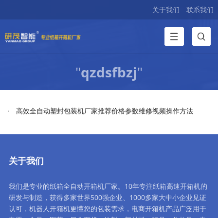
关于我们
联系我们
"
qzdsfbzj
"
高效全自动塑封包装机厂家推荐价格参数维修视频操作方法
关于我们
我们是专业的纸箱全自动
开箱机厂家
。10年专注
纸箱高速开箱机
的
研发与制造，获得多家世界500强企业、1000多家大中小企业见证
认可，
机器人开箱机
更懂您的包装需求，
电商开箱机
产品广泛用于