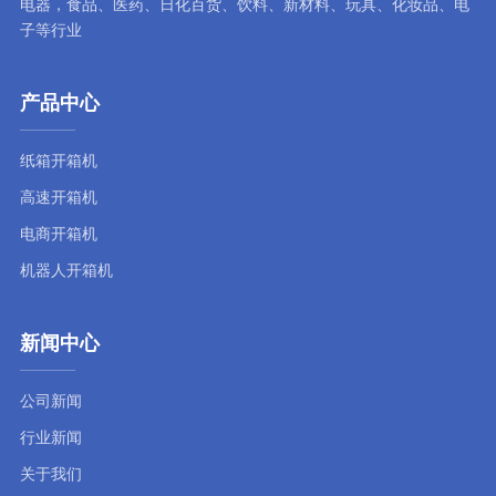
电器，食品、医药、日化百货、饮料、新材料、玩具、化妆品、电
子等行业
产品中心
纸箱开箱机
高速开箱机
电商开箱机
机器人开箱机
新闻中心
公司新闻
行业新闻
关于我们