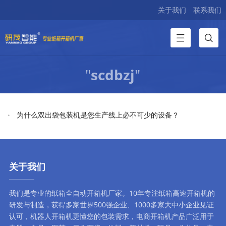
关于我们
联系我们
"
scdbzj
"
为什么双出袋包装机是您生产线上必不可少的设备？
关于我们
我们是专业的纸箱全自动
开箱机厂家
。10年专注
纸箱高速开箱机
的
研发与制造，获得多家世界500强企业、1000多家大中小企业见证
认可，
机器人开箱机
更懂您的包装需求，
电商开箱机
产品广泛用于