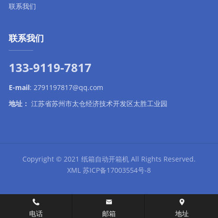
联系我们
联系我们
133-9119-7817
E-mail
:
2791197817@qq.com
地址：
江苏省苏州市太仓经济技术开发区太胜工业园
Copyright © 2021
纸箱自动开箱机
All Rights Reserved.
XML
苏ICP备17003554号-8
在线留言
电话
邮箱
地址