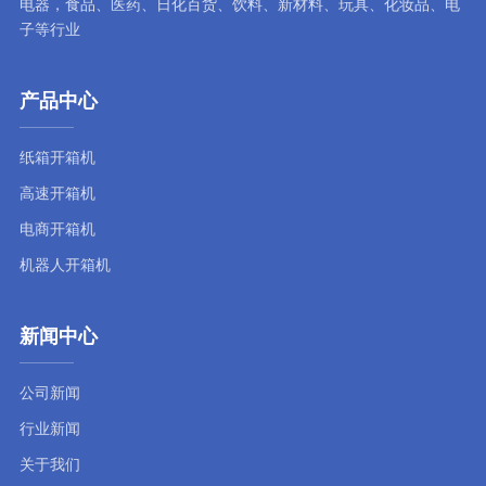
电器，食品、医药、日化百货、饮料、新材料、玩具、化妆品、电
子等行业
产品中心
纸箱开箱机
高速开箱机
电商开箱机
机器人开箱机
新闻中心
公司新闻
行业新闻
关于我们