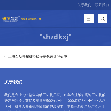
关于我们
联系我们
"
shzdkxj
"
上海自动开箱机轻松提高包裹处理效率
关于我们
我们是专业的纸箱全自动
开箱机厂家
。10年专注
纸箱高速开箱机
的
研发与制造，获得多家世界500强企业、1000多家大中小企业见证
认可，
机器人开箱机
更懂您的包装需求，
电商开箱机
产品广泛用于