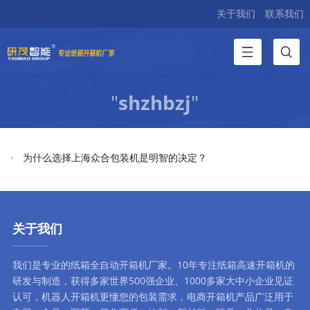
关于我们
联系我们
"
shzhbzj
"
为什么选择上海众合包装机是明智的决定？
关于我们
我们是专业的纸箱全自动
开箱机厂家
。10年专注
纸箱高速开箱机
的
研发与制造，获得多家世界500强企业、1000多家大中小企业见证
认可，
机器人开箱机
更懂您的包装需求，
电商开箱机
产品广泛用于