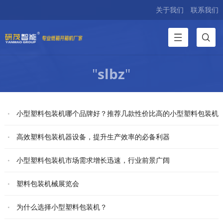
关于我们
联系我们
"
slbz
"
小型塑料包装机哪个品牌好？推荐几款性价比高的小型塑料包装机
高效塑料包装机器设备，提升生产效率的必备利器
小型塑料包装机市场需求增长迅速，行业前景广阔
塑料包装机械展览会
为什么选择小型塑料包装机？