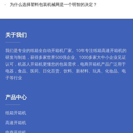
为什么选择塑料包装机械网是一个明智的决定？
关于我们
我们是专业的纸箱全自动
开箱机厂家
。10年专注
纸箱高速开箱机
的
研发与制造，获得多家世界500强企业、1000多家大中小企业见证
认可，
机器人开箱机
更懂您的包装需求，
电商开箱机
产品广泛用于
电器，食品、医药、日化百货、饮料、新材料、玩具、化妆品、电
子等行业
产品中心
纸箱开箱机
高速开箱机
电商开箱机