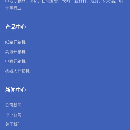
电器，食品、医药、日化百货、饮料、新材料、玩具、化妆品、电
子等行业
产品中心
纸箱开箱机
高速开箱机
电商开箱机
机器人开箱机
新闻中心
公司新闻
行业新闻
关于我们