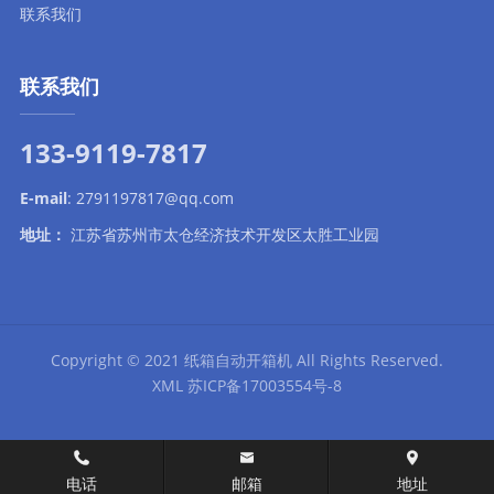
联系我们
联系我们
133-9119-7817
E-mail
:
2791197817@qq.com
地址：
江苏省苏州市太仓经济技术开发区太胜工业园
Copyright © 2021
纸箱自动开箱机
All Rights Reserved.
XML
苏ICP备17003554号-8
在线留言
电话
邮箱
地址