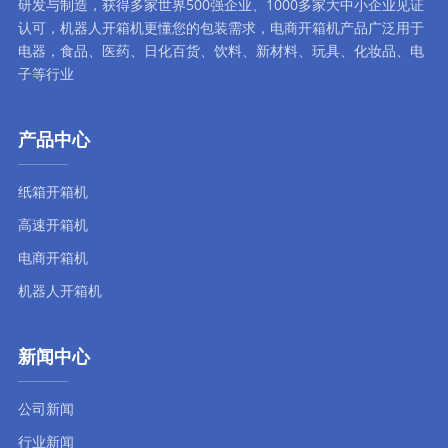
研发与制造，获得多家世界500强企业、1000多家大中小企业见证
认可，
机器人开箱机
更懂您的包装需求，
电商开箱机
产品广泛用于
电器，食品、医药、日化百货、饮料、新材料、玩具、化妆品、电
子等行业
产品中心
纸箱开箱机
高速开箱机
电商开箱机
机器人开箱机
新闻中心
公司新闻
行业新闻