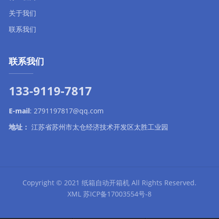
关于我们
联系我们
联系我们
133-9119-7817
E-mail
:
2791197817@qq.com
地址：
江苏省苏州市太仓经济技术开发区太胜工业园
Copyright © 2021
纸箱自动开箱机
All Rights Reserved.
XML
苏ICP备17003554号-8