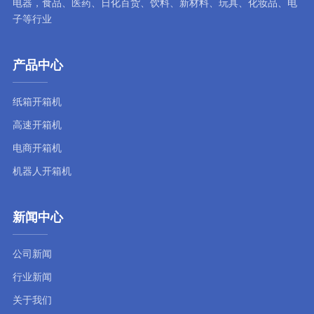
电器，食品、医药、日化百货、饮料、新材料、玩具、化妆品、电
子等行业
产品中心
纸箱开箱机
高速开箱机
电商开箱机
机器人开箱机
新闻中心
公司新闻
行业新闻
关于我们