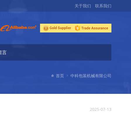
关于我们
联系我们
留言
首页
中科包装机械有限公司
2025-07-13