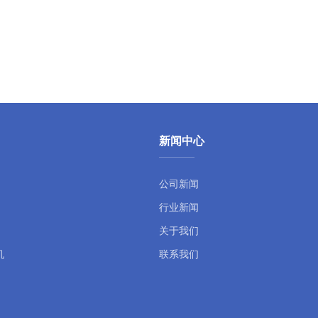
新闻中心
公司新闻
行业新闻
关于我们
机
联系我们