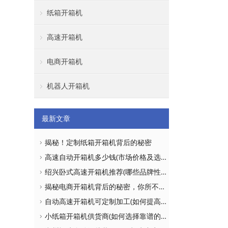
纸箱开箱机
高速开箱机
电商开箱机
机器人开箱机
最新文章
揭秘！定制纸箱开箱机背后的秘密
高速自动开箱机多少钱(市场价格及选购建议)
绍兴卧式高速开箱机推荐(哪些品牌性价比更高)
揭秘电商开箱机背后的秘密，你所不知道的真相！
自动高速开箱机可定制加工(如何提高生产效率)
小纸箱开箱机供货商(如何选择靠谱的供应商)