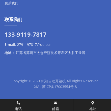
联系我们
联系我们
133-9119-7817
E-mail
:
2791197817@qq.com
地址：
江苏省苏州市太仓经济技术开发区太胜工业园
Copyright © 2021
纸箱自动开箱机
All Rights Reserved.
XML
苏ICP备17003554号-8
在线留言
电话
邮箱
地址