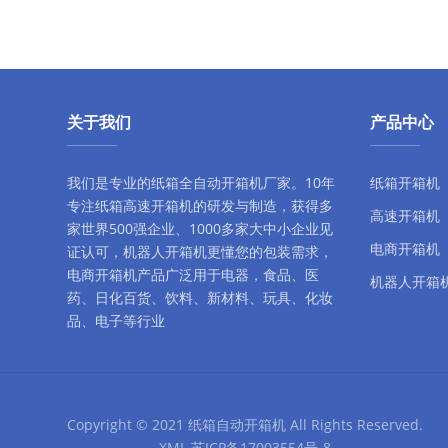
关于我们
产品中心
我们是专业的纸箱全自动
开箱机厂家
。10年
纸箱开箱机
专注
纸箱高速开箱机
的研发与制造，获得多
高速开箱机
家世界500强企业、1000多家大中小企业见
电商开箱机
证认可，
机器人开箱机
更懂您的包装需求，
电商开箱机
产品广泛用于电器，食品、医
机器人开箱
药、日化百货、饮料、新材料、玩具、化妆
品、电子等行业
Copyright © 2021
纸箱自动开箱机
All Rights Reserved.
XML
苏ICP备17003554号-8