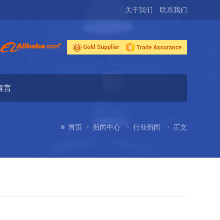
关于我们
联系我们
留言
首页
新闻中心
行业新闻
正文