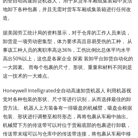
的全自动高速卸货机器人， 用于从货车车厢或集装箱中灵活
地卸下各种包裹，并且无需对货车车厢或集装箱进行任何改
造。
据美国劳工统计局的资料显示，对于仓库的工作人员来说，
卸货是一项劳动密集型，体力要求高且容易受伤的工种， 从
事该工种人员的离职率高达36%，工伤比例比总体平均水平
高出50%以上，这也是各家企业 探索 装卸平台卸货自动化的
一大因素。 而每个包裹的尺寸、形状、重量和材料不同则是
这一技术的一大难点。
Honeywell Intelligrated全自动高速卸货机器人 利用机器视
觉对各种包装的形状、尺寸等进行识别，从而选择最佳的卸
货方法。 机器人上方装备有一排吸盘的机械臂，吸盘会根据
包装、形状进行调整至相符形态，再将包裹从车厢中抽出。
机械臂下方的传送带可以对位于货厢底部的包裹进行卸载，
传送带末端可以与仓库中的传送带连接，将包裹从车厢中移