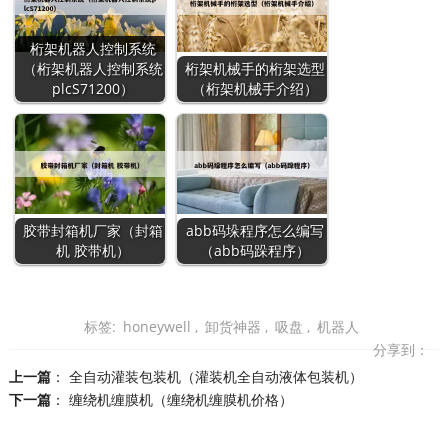
桁架机器人控制系统
（桁架机器人控制系统
桁架机械手的桁架选型
plcS71200）
（桁架机械手介绍）
胶带封箱机厂家（封箱
abb码垛程序怎么编写
机 胶带机）
（abb码跺程序）
标签:
honeywell
,
卸货神器
,
吸盘
,
机器人
分享到：
上一篇
：
全自动灌装包装机（灌装机全自动液体包装机）
下一篇
：
缠绕机缠膜机（缠绕机缠膜机价格）